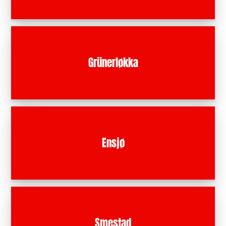
Grünerløkka
Ensjø
Smestad