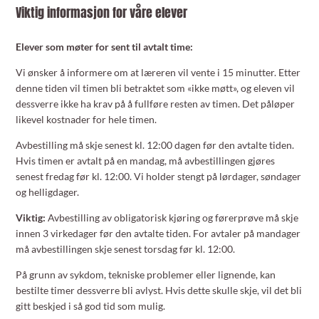
Viktig informasjon for våre elever
Elever som møter for sent til avtalt time:
Vi ønsker å informere om at læreren vil vente i 15 minutter. Etter
denne tiden vil timen bli betraktet som «ikke møtt», og eleven vil
dessverre ikke ha krav på å fullføre resten av timen. Det påløper
likevel kostnader for hele timen.
Avbestilling må skje senest kl. 12:00 dagen før den avtalte tiden.
Hvis timen er avtalt på en mandag, må avbestillingen gjøres
senest fredag før kl. 12:00. Vi holder stengt på lørdager, søndager
og helligdager.
Viktig:
Avbestilling av obligatorisk kjøring og førerprøve må skje
innen 3 virkedager før den avtalte tiden. For avtaler på mandager
må avbestillingen skje senest torsdag før kl. 12:00.
På grunn av sykdom, tekniske problemer eller lignende, kan
bestilte timer dessverre bli avlyst. Hvis dette skulle skje, vil det bli
gitt beskjed i så god tid som mulig.